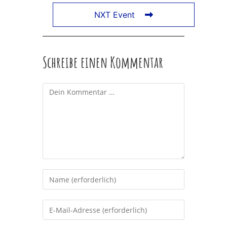
NXT Event
Schreibe einen Kommentar
Kommentar
Gib
deinen
Namen
Gib
oder
deine
Benutzernamen