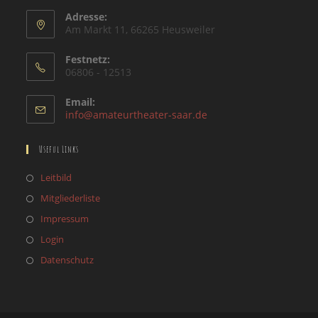
Adresse:
Am Markt 11, 66265 Heusweiler
Festnetz:
06806 - 12513
Email:
Opens
info@amateurtheater-saar.de
in
your
Useful Links
application
Opens
Leitbild
in
Opens
Mitgliederliste
a
in
Opens
Impressum
new
a
in
Opens
Login
tab
new
a
in
Opens
Datenschutz
tab
new
a
in
tab
new
a
tab
new