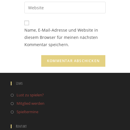
E-
Gib
zum
Mail-
deine
Kommentieren
Adresse
Website-
ein
zum
URL
Name, E-Mail-Adresse und Website in
Kommentieren
ein
diesem Browser für meinen nächsten
ein
(optional)
Kommentar speichern.
Links
Lust zu spielen?
Mitglied werden
Spieltermine
Kontakt