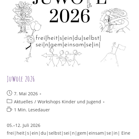
JuWoLe 2026
Beitrag
7. Mai 2026
veröffentlicht:
Beitrags-
Aktuelles
/
Workshops Kinder und Jugend
Kategorie:
Lesedauer:
1 Min. Lesedauer
05.–12. Juli 2026
frei|heit|s|ein|du|selbst|sei|n|gem|einsam|se|in| Eine