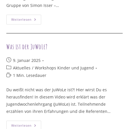
Gruppe von Simon Isser –…
🔥
Weiterlesen
Jugendtheater-
Highlight
Im
Theater
Im
Viertel
Was ist der JuWoLe?
Beitrag
9. Januar 2025
veröffentlicht:
Beitrags-
Aktuelles
/
Workshops Kinder und Jugend
Kategorie:
Lesedauer:
1 Min. Lesedauer
Du weißt nicht was der JuWoLe ist?! Hier wirst Du es
herausfinden! In diesem Video wird erklärt was der
Jugendwochenlehrgang (JuWoLe) ist. Teilnehmende
erzählen von ihren Erfahrungen und die Referenten…
Was
Weiterlesen