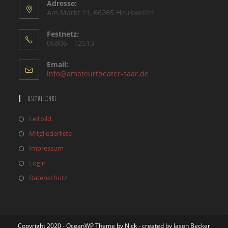
Adresse:
Am Markt 11, 66265 Heusweiler
Festnetz:
06806 - 12513
Email:
info@amateurtheater-saar.de
Useful Links
Leitbild
Mitgliederliste
Impressum
Login
Datenschutz
Copyright 2020 - OceanWP Theme by Nick - created by Iason Becker