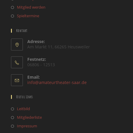
Mitglied werden
Spieltermine
Kontakt
Adresse:
Am Markt 11, 66265 Heusweiler
Festnetz:
06806 - 12513
Email:
Opens
info@amateurtheater-saar.de
in
your
Useful Links
application
Opens
Leitbild
in
Opens
Mitgliederliste
a
in
Opens
Impressum
new
a
in