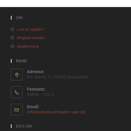
Links
Lust zu spielen?
Mitglied werden
Spieltermine
Kontakt
Adresse:
Am Markt 11, 66265 Heusweiler
Festnetz:
06806 - 12513
Email:
info@amateurtheater-saar.de
Useful Links