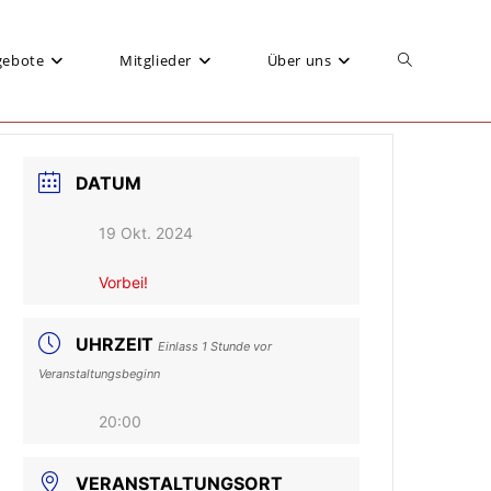
gebote
Mitglieder
Über uns
Website-
DATUM
Suche
19 Okt. 2024
Vorbei!
umschalten
UHRZEIT
Einlass 1 Stunde vor
Veranstaltungsbeginn
20:00
VERANSTALTUNGSORT