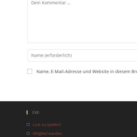
Kommentar
Gib
deinen
Namen
Name, E-Mail-Adresse und Website in diesem B
oder
Benutzernamen
zum
Kommentieren
ein
Links
Lust zu spielen?
Mitglied werden