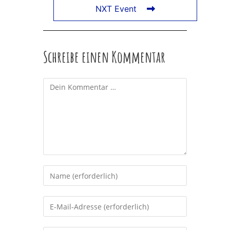
NXT Event
Schreibe einen Kommentar
Kommentar
Gib
deinen
Namen
Gib
oder
deine
Benutzernamen
E-