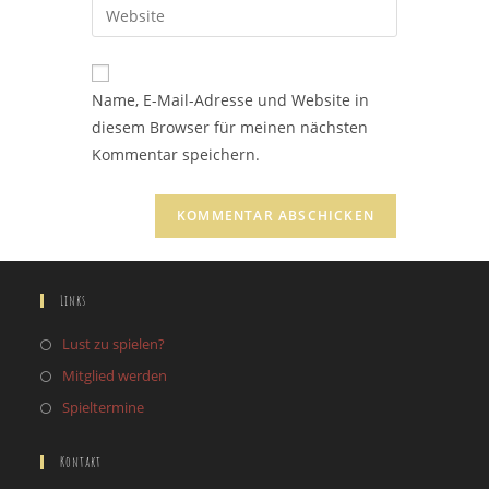
Gib
zum
Mail-
deine
Kommentieren
Adresse
Website-
ein
zum
URL
Name, E-Mail-Adresse und Website in
Kommentieren
ein
diesem Browser für meinen nächsten
ein
(optional)
Kommentar speichern.
Links
Lust zu spielen?
Mitglied werden
Spieltermine
Kontakt