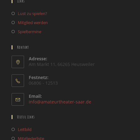
Links
Lust zu spielen?
Mitglied werden
Spieltermine
Kontakt
Adresse:
Am Markt 11, 66265 Heusweiler
Festnetz:
06806 - 12513
Email:
Opens
info@amateurtheater-saar.de
in
your
Useful Links
application
Opens
Leitbild
in
Opens
Mitgliederliste