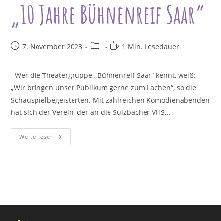
„10 Jahre Bühnenreif Saar“
Beitrag
Beitrags-
Lesedauer:
7. November 2023
1 Min. Lesedauer
veröffentlicht:
Kategorie:
Wer die Theatergruppe „Bühnenreif Saar“ kennt, weiß:
„Wir bringen unser Publikum gerne zum Lachen“, so die
Schauspielbegeisterten. Mit zahlreichen Komödienabenden
hat sich der Verein, der an die Sulzbacher VHS…
Bunter
Weiterlesen
Theaterabend:
Jubiläumsveranstaltung
„10
Jahre
Bühnenreif
Saar“