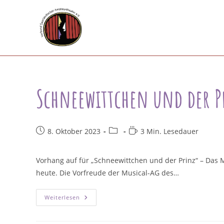
Zum
Inhalt
springen
Schneewittchen und der P
Beitrag
Beitrags-
Lesedauer:
8. Oktober 2023
3 Min. Lesedauer
veröffentlicht:
Kategorie:
Vorhang auf für „Schneewittchen und der Prinz“ – Das 
heute. Die Vorfreude der Musical-AG des…
Schneewittchen
Weiterlesen
Und
Der
Prinz