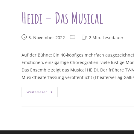
Heidi – Das Musical
Beitrag
Beitrags-
Lesedauer:
5. November 2022
2 Min. Lesedauer
veröffentlicht:
Kategorie:
Auf der Bühne: Ein 40-köpfiges mehrfach ausgezeichne
Emotionen, einzigartige Choreografien, viele lustige M
Das Ensemble zeigt das Musical HEIDI. Der frühere TV-
Musiktheaterfassung veröffentlicht (Theaterverlag Galliss
Heidi
Weiterlesen
–
Das
Musical