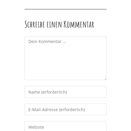
Schreibe einen Kommentar
Kommentar
Gib
deinen
Namen
Gib
oder
deine
Benutzernamen
E-
Gib
zum
Mail-