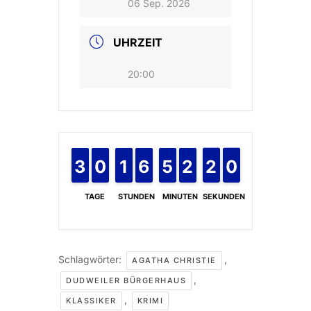
06 Sep. 2026
UHRZEIT
20:00
2
2
3
3
9
9
0
0
1
1
1
1
6
6
5
5
4
4
5
5
2
2
1
1
2
1
0
9
2
0
TAGE
STUNDEN
MINUTEN
SEKUNDEN
Schlagwörter:
,
AGATHA CHRISTIE
,
DUDWEILER BÜRGERHAUS
,
KLASSIKER
KRIMI