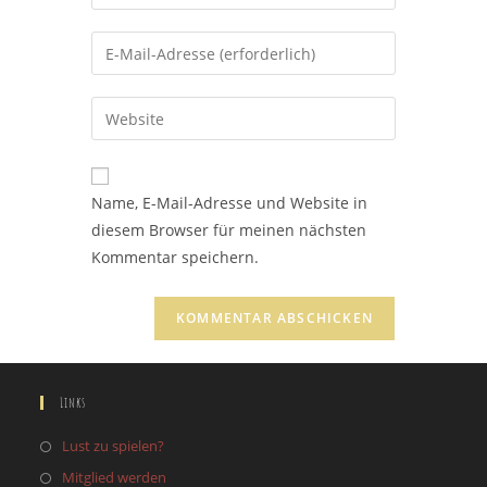
deinen
Namen
Gib
oder
deine
Benutzernamen
E-
Gib
zum
Mail-
deine
Kommentieren
Adresse
Website-
ein
zum
URL
Name, E-Mail-Adresse und Website in
Kommentieren
ein
diesem Browser für meinen nächsten
ein
(optional)
Kommentar speichern.
Links
Lust zu spielen?
Mitglied werden