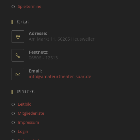
Spieltermine
Kontakt
Adresse:
Am Markt 11, 66265 Heusweiler
Festnetz:
06806 - 12513
Email:
Opens
info@amateurtheater-saar.de
in
your
Useful Links
application
Opens
Leitbild
in
Opens
Mitgliederliste
a
in
Opens
Impressum
new
a
in
Opens
Login
tab
new
a
in
Opens