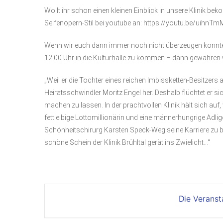
Wollt ihr schon einen kleinen Einblick in unsere Klinik
Seifenopern-Stil bei youtube an: https://youtu.be/uihnT
Wenn wir euch dann immer noch nicht überzeugen konnte
12:00 Uhr in die Kulturhalle zu kommen – dann gewähren wi
„Weil er die Tochter eines reichen Imbissketten-Besitzers
Heiratsschwindler Moritz Engel her. Deshalb flüchtet er sic
machen zu lassen. In der prachtvollen Klinik hält sich auf
fettleibige Lottomillionärin und eine männerhungrige Adlige
Schönheitschirurg Karsten Speck-Weg seine Karriere zu 
schöne Schein der Klinik Brühltal gerät ins Zwielicht…“
Die Veranst