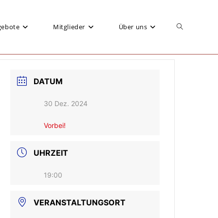
gebote
Mitglieder
Über uns
Website-
DATUM
Suche
30 Dez. 2024
Vorbei!
umschalten
UHRZEIT
19:00
VERANSTALTUNGSORT