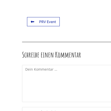
PRV Event
Schreibe einen Kommentar
Kommentar
Gib