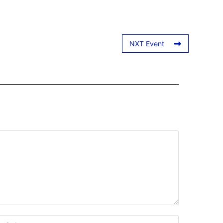
NXT Event
b