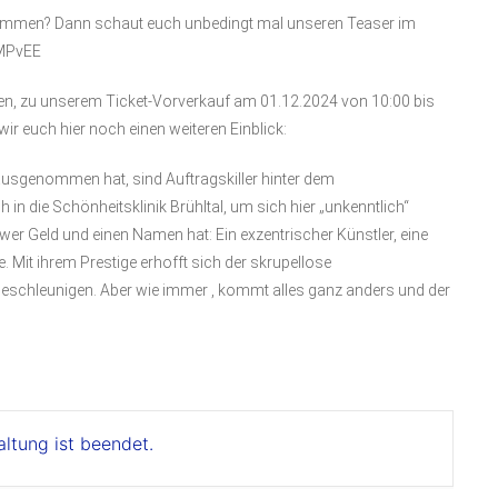
 bekommen? Dann schaut euch unbedingt mal unseren Teaser im
mMPvEE
n, zu unserem Ticket-Vorverkauf am 01.12.2024 von 10:00 bis
r euch hier noch einen weiteren Einblick:
 ausgenommen hat, sind Auftragskiller hinter dem
h in die Schönheitsklinik Brühltal, um sich hier „unkenntlich“
, wer Geld und einen Namen hat: Ein exzentrischer Künstler, eine
. Mit ihrem Prestige erhofft sich der skrupellose
beschleunigen. Aber wie immer , kommt alles ganz anders und der
altung ist beendet.