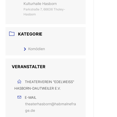
Kulturhalle Hasborn
Parkstraße 7, 66636 Tholey-
Hasborn
KATEGORIE
Komödien
VERANSTALTER
THEATERVEREIN "EDELWEISS" H
ASBORN-DAUTWEILER E.V.
E-MAIL
theaterhasborn@habmalnefra
ge.de