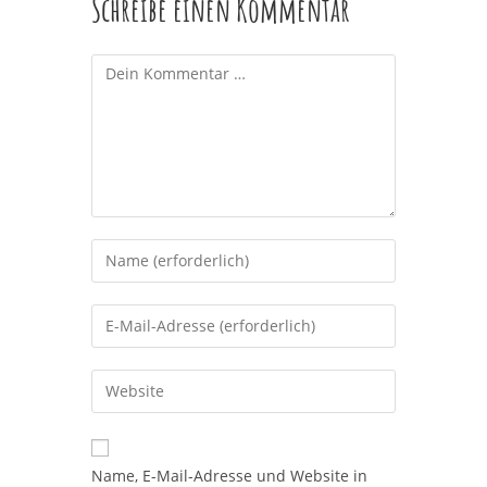
Schreibe einen Kommentar
Kommentar
Gib
deinen
Namen
Gib
oder
deine
Benutzernamen
E-
Gib
zum
Mail-
deine
Kommentieren
Adresse
Website-
ein
zum
URL
Name, E-Mail-Adresse und Website in
Kommentieren