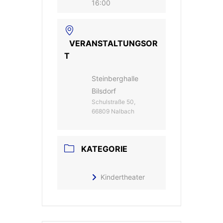
16:00
VERANSTALTUNGSOR
T
Steinberghalle
Bilsdorf
Schulstraße 50,
66809 Nalbach
KATEGORIE
Kindertheater