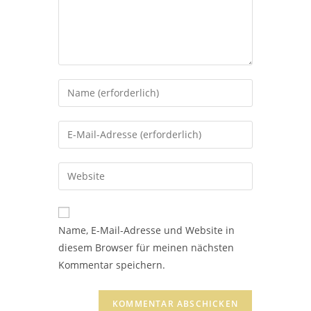
Gib
deinen
Namen
Gib
oder
deine
Benutzernamen
E-
Gib
zum
Mail-
deine
Kommentieren
Adresse
Website-
ein
zum
URL
Name, E-Mail-Adresse und Website in
Kommentieren
ein
diesem Browser für meinen nächsten
ein
(optional)
Kommentar speichern.