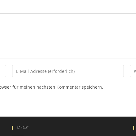
Gib
Gi
deine
de
E-
We
rowser für meinen nächsten Kommentar speichern.
Mail-
UR
Adresse
ei
zum
(op
Kommentieren
ein
Kontakt