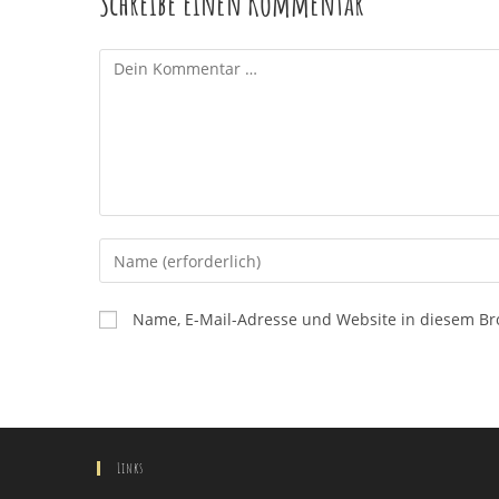
Schreibe einen Kommentar
Kommentar
Gib
deinen
Namen
Name, E-Mail-Adresse und Website in diesem B
oder
Benutzernamen
zum
Kommentieren
ein
Links