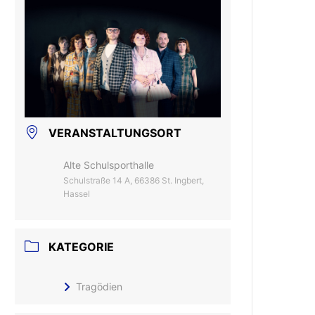
VERANSTALTUNGSORT
Alte Schulsporthalle
Schulstraße 14 A, 66386 St. Ingbert,
Hassel
KATEGORIE
Tragödien