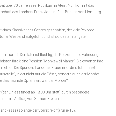
t seit über 70 Jahren sein Publikum in Atem. Nun kommt das
errschaft des Landrats Frank John auf die Bühnen von Homburg-
it einen Klassiker des Genres geschaffen, der viele Rekorde
ndoner West-End aufgeführt und ist so das am längsten
ermordet. Der Täter ist flüchtig, die Polizei hat die Fahndung
lston ihre kleine Pension ”Monkswell Manor”. Sie erwarten ihre
intreffen. Die Spur des Londoner Frauenmörders führt direkt
usefalle”, in der nicht nur die Gäste, sondern auch der Mörder
nte das nächste Opfer sein, wer der Mörder?
(der Einlass findet ab 18.30 Uhr statt) durch besondere
 und im Auftrag von Samuel French Ltd.
ndkasse (solange der Vorrat reicht) für je 15€.