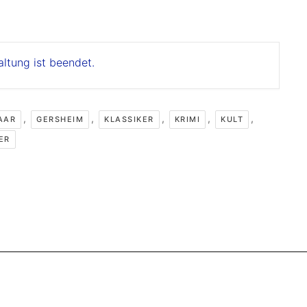
altung ist beendet.
,
,
,
,
,
AAR
GERSHEIM
KLASSIKER
KRIMI
KULT
ER