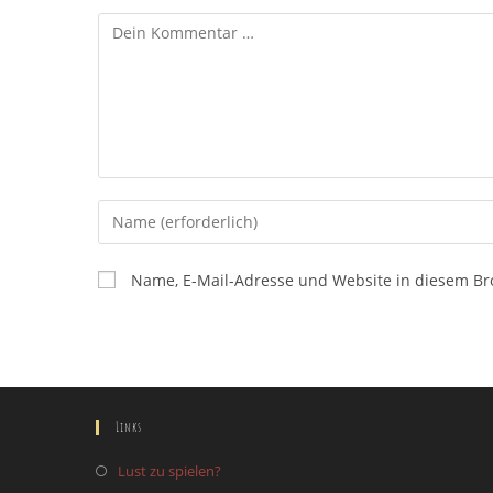
Kommentar
Gib
deinen
Namen
Name, E-Mail-Adresse und Website in diesem B
oder
Benutzernamen
zum
Kommentieren
ein
Links
Lust zu spielen?