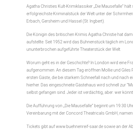
Agatha Christies Kult-Krimiklassiker „Die Mausefalle“ häl
erfolgreichste Kriminalstück der Welt unter der Schirmh
Erbach, Gersheim und Hassel (St. Ingbert).
Die Königin des britischen Krimis Agatha Christie hat dam
aufstellte. Seit 1952 wird das Bühnenstück täglich im Lo
ununterbrochen aufgeführte Theaterstück der Welt.
Worum geht es in der Geschichte? In London wird eine Frau 
aufgenommen. An diesem Tag eröffnen Mollie und Giles Ra
ersten Gäste, die bei starkem Schneefall nach und nach e
hierher. Das eingeschneite Gästehaus wird schnell zur ”Ma
selbst gefangen sind. Jeder ist verdächtig, aber: wer kön
Die Aufführung von „Die Mausefalle“ beginnt um 19.30 Uhr 
Vereinbarung mit der Concord Theatricals GmbH, namens
Tickets gibt auf www.buehnenreif-saar.de sowie an der Abe