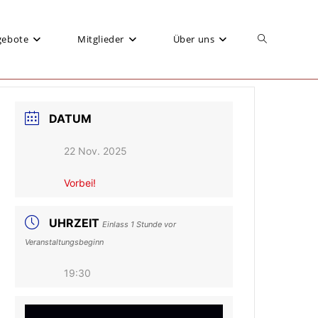
gebote
Mitglieder
Über uns
Website-
DATUM
Suche
22 Nov. 2025
Vorbei!
umschalten
UHRZEIT
Einlass 1 Stunde vor
Veranstaltungsbeginn
19:30