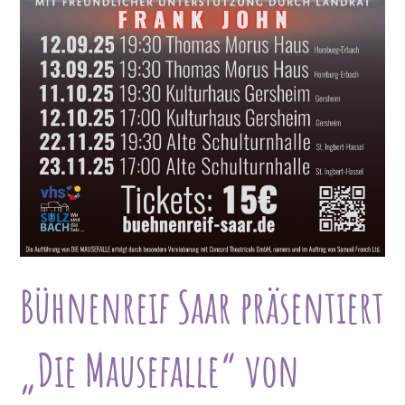
Bühnenreif Saar präsentiert
„Die Mausefalle“ von