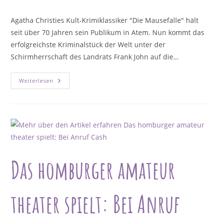
veröffentlicht:
Kategorie:
Agatha Christies Kult-Krimiklassiker "Die Mausefalle" hält
seit über 70 Jahren sein Publikum in Atem. Nun kommt das
erfolgreichste Kriminalstück der Welt unter der
Schirmherrschaft des Landrats Frank John auf die…
Bühnenreif
Weiterlesen
Saar
Präsentiert
„Die
Mausefalle“
Von
Agatha
Christie
In
Homburg-
Erbach
Das homburger amateur
theater spielt: Bei Anruf