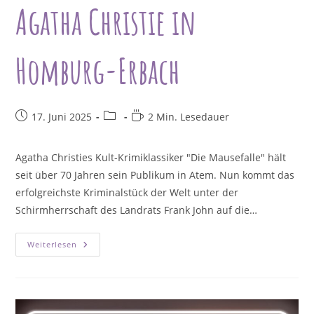
Agatha Christie in
Homburg-Erbach
Beitrag
Beitrags-
Lesedauer:
17. Juni 2025
2 Min. Lesedauer
veröffentlicht:
Kategorie:
Agatha Christies Kult-Krimiklassiker "Die Mausefalle" hält
seit über 70 Jahren sein Publikum in Atem. Nun kommt das
erfolgreichste Kriminalstück der Welt unter der
Schirmherrschaft des Landrats Frank John auf die…
Bühnenreif
Weiterlesen
Saar
Präsentiert
„Die
Mausefalle“
Von
Agatha
Christie