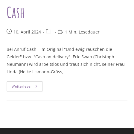
Cash
Beitrag
Beitrags-
Lesedauer:
10. April 2024
1 Min. Lesedauer
veröffentlicht:
Kategorie:
Bei Anruf Cash - im Original "Und ewig rauschen die
Gelder" bzw. "Cash on delivery". Eric Swan (Christoph
Neumann) wird arbeitslos und traut sich nicht, seiner Frau
Linda (Heike Lismann-Gräss,…
Das
Weiterlesen
Homburger
Amateur
Theater
Spielt:
Bei
Anruf
Cash