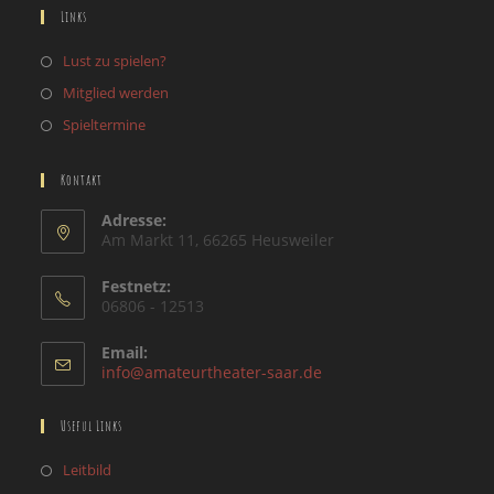
Links
Lust zu spielen?
Mitglied werden
Spieltermine
Kontakt
Adresse:
Am Markt 11, 66265 Heusweiler
Festnetz:
06806 - 12513
Email:
Opens
info@amateurtheater-saar.de
in
your
Useful Links
application
Opens
Leitbild