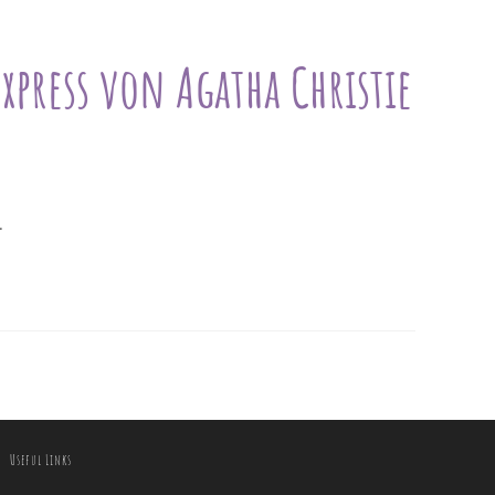
xpress von Agatha Christie
.
Useful Links