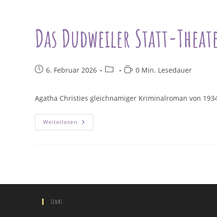
Das Dudweiler Statt-Theat
Beitrag
Beitrags-
Lesedauer:
6. Februar 2026
0 Min. Lesedauer
veröffentlicht:
Kategorie:
Agatha Christies gleichnamiger Kriminalroman von 1934 
Das
Weiterlesen
Dudweiler
Statt-
Theater
Präsentiert:
Mord
Im
Orientexpress
Von
Agatha
Christie
Links