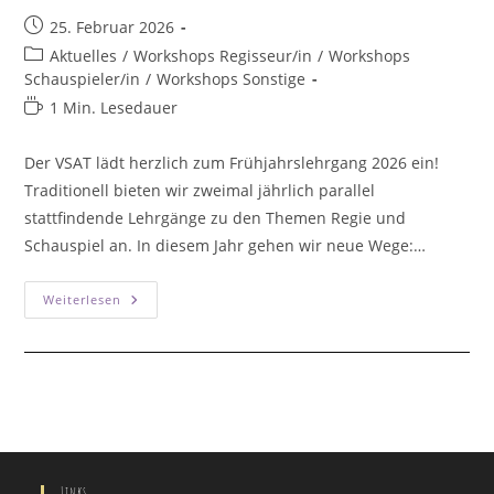
Beitrag
25. Februar 2026
veröffentlicht:
Beitrags-
Aktuelles
/
Workshops Regisseur/in
/
Workshops
Kategorie:
Schauspieler/in
/
Workshops Sonstige
Lesedauer:
1 Min. Lesedauer
Der VSAT lädt herzlich zum Frühjahrslehrgang 2026 ein!
Traditionell bieten wir zweimal jährlich parallel
stattfindende Lehrgänge zu den Themen Regie und
Schauspiel an. In diesem Jahr gehen wir neue Wege:…
Lehrgang
Weiterlesen
01
–
Regie
Und
Schauspiel
Kombiniert
Links