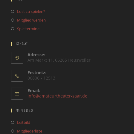
Lust zu spielen?
Mitglied werden
Spieltermine
Kontakt
Adresse:
Am Markt 11, 66265 Heusweiler
Festnetz:
06806 - 12513
Email:
Opens
info@amateurtheater-saar.de
in
your
Useful Links
application
Opens
Leitbild
in
Opens
Mitgliederliste