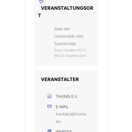
VERANSTALTUNGSOR
T
Aula der
Universität des
Saarlandes
Aula, Campus A3.3,
66123 Saarbrücken
VERANSTALTER
THUNIS E.V.
E-MAIL
kontakt@thunis.
eu
WEBSITE