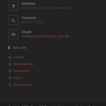
Adresse:
Am Markt 11, 66265 Heusweiler
Festnetz:
06806 - 12513
Email:
Opens
info@amateurtheater-saar.de
in
your
Useful Links
application
Opens
Leitbild
in
Opens
Mitgliederliste
a
in
Opens
Impressum
new
a
in
Opens
Login
tab
new
a
in
Opens
Datenschutz
tab
new
a
in
tab
new
a
tab
new